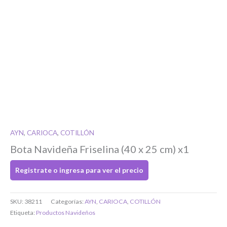
Si tenés cuenta...
Toca para ingresar
O completa el Formulario de registro
AYN
,
CARIOCA
,
COTILLÓN
Bota Navideña Friselina (40 x 25 cm) x1
Registrate o ingresa para ver el precio
SKU:
38211
Categorías:
AYN
,
CARIOCA
,
COTILLÓN
Bienvenido/a
Etiqueta:
Productos Navideños