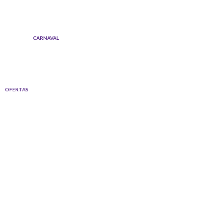
Ir
al
contenido
CARNAVAL
OFERTAS