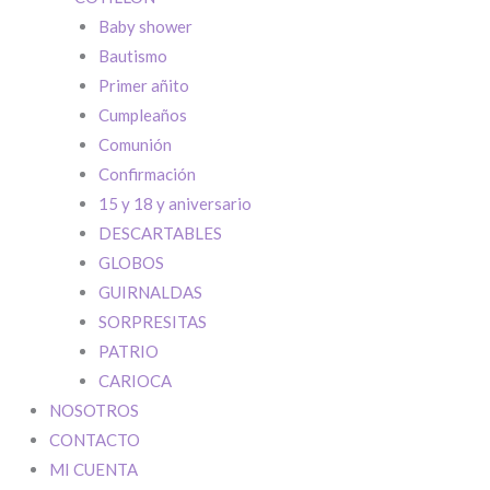
Baby shower
Bautismo
Primer añito
Cumpleaños
Comunión
Confirmación
15 y 18 y aniversario
DESCARTABLES
GLOBOS
GUIRNALDAS
SORPRESITAS
PATRIO
CARIOCA
NOSOTROS
QUE COMIENC
CONTACTO
Si tenés cuenta
MI CUENTA