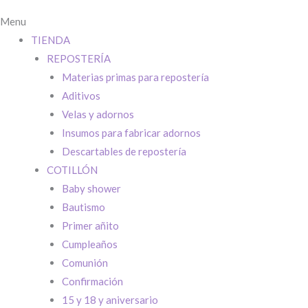
Toca para ingres
Menu
TIENDA
O completa el 
REPOSTERÍA
Materias primas para repostería
Nombre
*
Aditivos
Velas y adornos
Insumos para fabricar adornos
Descartables de repostería
Localidad
*
COTILLÓN
Baby shower
Bautismo
Dirección
*
Primer añito
QUE COMIENC
Cumpleaños
Teléfono
*
Comunión
Bienvenido/a
Confirmación
15 y 18 y aniversario
Email
*