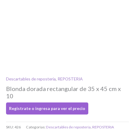
Si tenés cuenta...
Toca para ingresar
O completa el Formulario de registro
Descartables de repostería
,
REPOSTERIA
Blonda dorada rectangular de 35 x 45 cm x
10
Registrate o ingresa para ver el precio
Bienvenido/a
SKU:
426
Categorías:
Descartables de repostería
,
REPOSTERIA