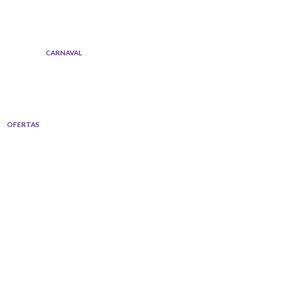
Ir
al
contenido
CARNAVAL
OFERTAS