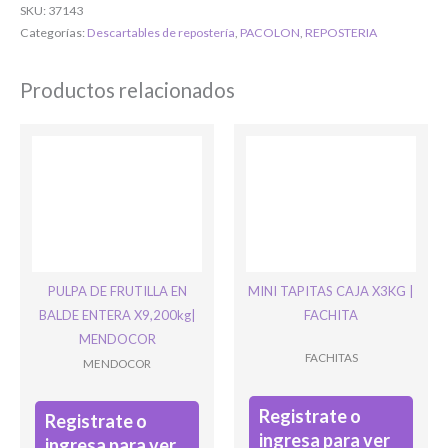
SKU:
37143
O completa el Formulario de registro
Categorías:
Descartables de repostería
,
PACOLON
,
REPOSTERIA
Productos relacionados
Bienvenido/a
PULPA DE FRUTILLA EN
MINI TAPITAS CAJA X3KG |
BALDE ENTERA X9,200kg|
FACHITA
MENDOCOR
FACHITAS
MENDOCOR
Registrate o
Registrate o
Ingresar
ingresa para ver
ingresa para ver