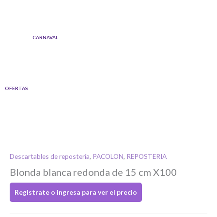
Ir
al
contenido
CARNAVAL
OFERTAS
Descartables de repostería
,
PACOLON
,
REPOSTERIA
Blonda blanca redonda de 15 cm X100
Si tenés cuenta...
Registrate o ingresa para ver el precio
Toca para ingresar