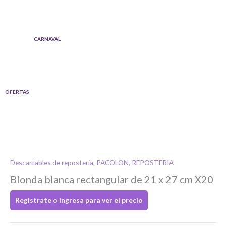
Ir
al
contenido
CARNAVAL
OFERTAS
Descartables de repostería
,
PACOLON
,
REPOSTERIA
Blonda blanca rectangular de 21 x 27 cm X20
Si tenés cuenta...
Registrate o ingresa para ver el precio
Toca para ingresar