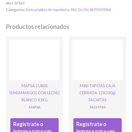
SKU:
37167
O completa el Formulario de registro
Categorías:
Descartables de repostería
,
PACOLON
,
REPOSTERIA
Productos relacionados
Bienvenido/a
MAPSA CUBER
MINI TAPITAS CAJA
SEMIAMARGO| CON LECHE|
CERRADA 12X200g|
BLANCO X1KG
FACHITAS
MAPSA
FACHITAS
Registrate o
Registrate o
Ingresar
ingresa para ver
ingresa para ver