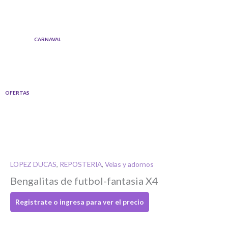
Ir
al
contenido
CARNAVAL
OFERTAS
Quantity
LOPEZ DUCAS
,
REPOSTERIA
,
Velas y adornos
Bengalitas de futbol-fantasia X4
Registrate o ingresa para ver el precio