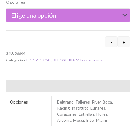
Opciones
Si tenés cuenta...
-
+
SKU:
36604
Toca para ingresar
Categorías:
LOPEZ DUCAS
,
REPOSTERIA
,
Velas y adornos
O completa el Formulario de registro
Información adicional
Opciones
Belgrano, Talleres, River, Boca,
Racing, Instituto, Lunares,
Corazones, Estrellas, Flores,
Arcoiris, Messi, Inter Miami
Bienvenido/a