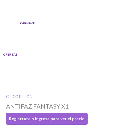
Ir
al
contenido
CARNAVAL
OFERTAS
CL
,
COTILLÓN
Si tenés cuenta...
ANTIFAZ FANTASY X1
Registrate o ingresa para ver el precio
Toca para ingresar