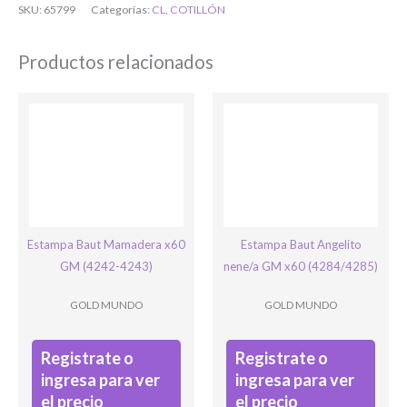
SKU:
65799
Categorías:
CL
,
COTILLÓN
O completa el Formulario de registro
Productos relacionados
Bienvenido/a
Estampa Baut Mamadera x60
Estampa Baut Angelito
GM (4242-4243)
nene/a GM x60 (4284/4285)
GOLD MUNDO
GOLD MUNDO
Registrate o
Registrate o
Ingresar
ingresa para ver
ingresa para ver
el precio
el precio