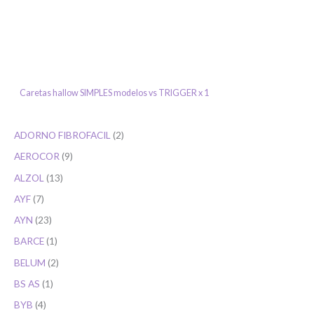
Bienvenido/a
Caretas hallow SIMPLES modelos vs TRIGGER x 1
ADORNO FIBROFACIL
2
AEROCOR
9
ALZOL
13
Ingresar
AYF
7
AYN
23
BARCE
1
BELUM
2
BS AS
1
BYB
4